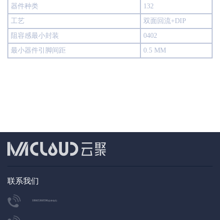
器件种类
132
工艺
双面回流+DIP
阻容感最小封装
0402
最小器件引脚间距
0.5 MM
联系我们
18665360596
(业务电话)